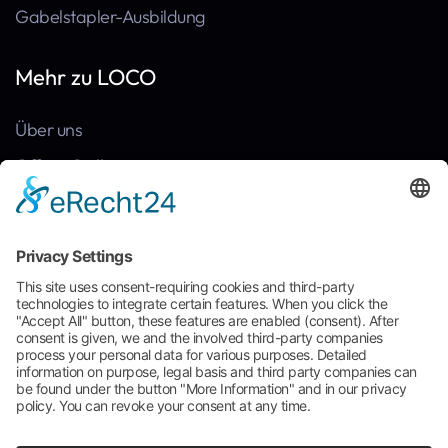
Gabelstapler-Ausbildung
Mehr zu LOCO
Über uns
Offene Stellen
Kontakt
News
Referenzen
Häufige Fragen
Broschüre zum Download
Cookie-Einstellungen