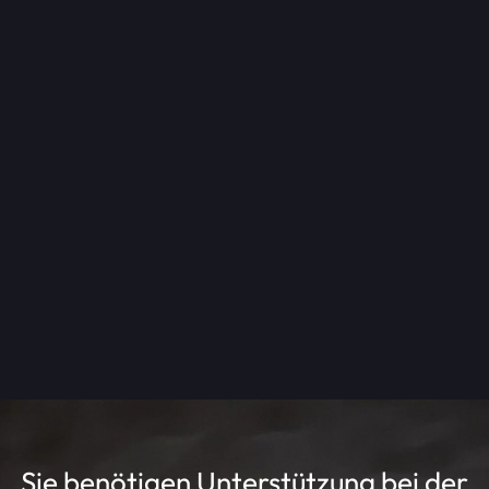
GrandMA 2 - Lichtmischpult - 2
AllInOne Case inkl. W-DMX
Lichtmischpult
Sie benötigen Unterstützung bei der