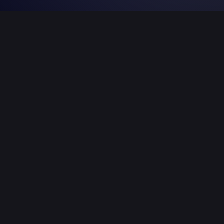
Am 16.05.2026 wurde die
Schwarzwaldhalle
in
Karlsruhe
zum Treffpunkt für eine unvergessliche
Eurovision Song Contest 2026
Public-Viewing-Nacht.
Gemeinsam mit dem
SWR3
entstand ein Event, das
Musik, Emotionen und echtes Gemeinschaftsgefühl
vereinte bis zum entscheidenden letzten Punkt.
LOCO Veranstaltungsservice
unterstützte die
Veranstaltung tatkräftig mit der Bereitstellung der
Bühnen- und Absperrinfrastruktur
.
Eingesetzt wurden
TÜV-zertifizierte
Bühnenbarrikaden
(
Stagebarrier /
Bühnengitter
) sowie
Mannesmanngitter
,
um
Besucherbereiche, Zugänge und Sicherheitszonen