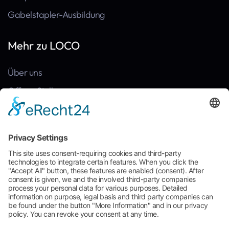
Gabelstapler-Ausbildung
Mehr zu LOCO
Über uns
Offene Stellen
Kontakt
News
Referenzen
Häufige Fragen
Broschüre zum Download