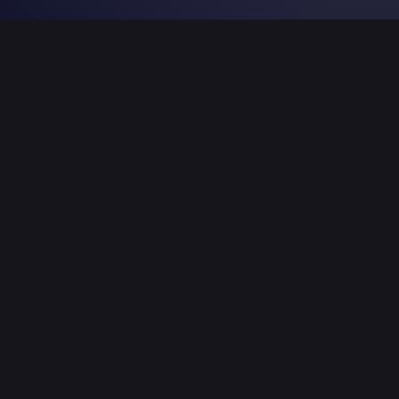
Wir sind ein zuverlässiger Partner im Bereich
Hallenservice
und
Personaldienstleistungen
.
Mit unseren Mitarbeiter*innen unterstützen wir
Konzertveranstalter mit unserer Produktionscrew bei
den Auf-/Abbauarbeiten von Konzerte und Festivals.
Crewchefs, Gabelstaplerfahrer,
Veranstaltungsmonteure und Veranstaltungshelfer.
Auch sind unsere Veranstaltungsmonteure und
Messebauer für Eventagenturen tätig.
Daneben sind wir zuverlässiger Dienstleister im Bereich