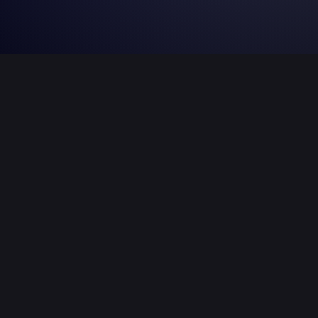
LOCO Hallenservice
Unsere erfahrene Hallencrew baute in den
vergangenen Wochen verschiedene
Versammlungsstätten auf/um/ab. Im Einsatz waren
Supervisor, Veranstaltungsmonteure und
Veranstaltungshelfer.
www.LOCO-VS.de
07152 764 691 0