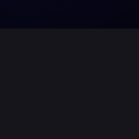
LOCO Lichttechnik
Bei LOCO bieten wir Euch modernste
Mietpark - flexibel, leistungsstark un
Einsatzmöglichkeiten:
- Live-Events & Konzerte
- beeindruckende Effekte und perfekt