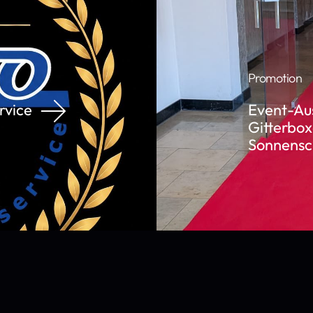
Promotion
rvice
Event-Aus
Gitterbox
Sonnensch