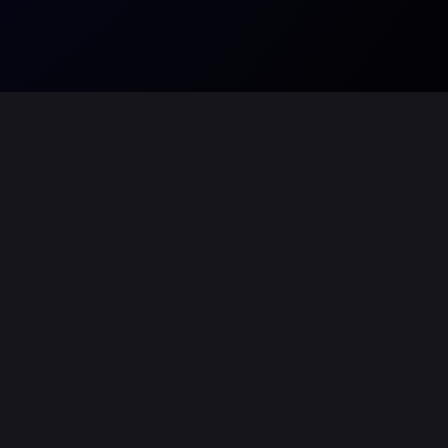
 Lichtsysteme aus unserem umfangreichen
d auf eure Bedürfnisse abgestimmt.
e Sichtbarkeit auf der Bühne- Hochzeiten