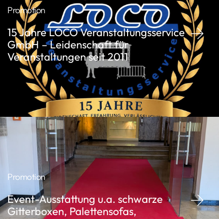
Promotion
15 Jahre LOCO Veranstaltungsservice
GmbH – Leidenschaft für
Veranstaltungen seit 2011
Promotion
Event-Ausstattung u.a. schwarze
Gitterboxen, Palettensofas,