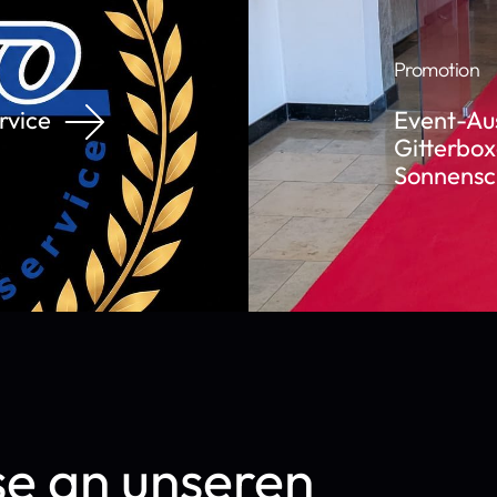
Promotion
rvice
Event-Aus
Gitterbox
Sonnensch
se an unseren