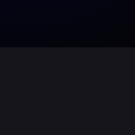
Ein weiteres Jahr neigt sich dem Ende 
Corona begleitet, konnten jedoch trotz
durchführen.
Neben unserem klassischen Tätigkeits
konnten wir weitere Kunden aus Gewer