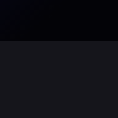
zu. Auch dieses Jahr wurden wir stets von
 allem die Veranstaltungen sicher
feld in der Veranstaltungsbranche
be & Industrie akquirieren und in den