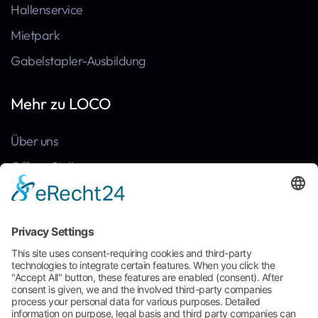
Hallenservice
Mietpark
Gabelstapler-Ausbildung
Mehr zu LOCO
Über uns
Offene Stellen
Kontakt
News
Referenzen
Häufige Fragen
Broschüre zum Download