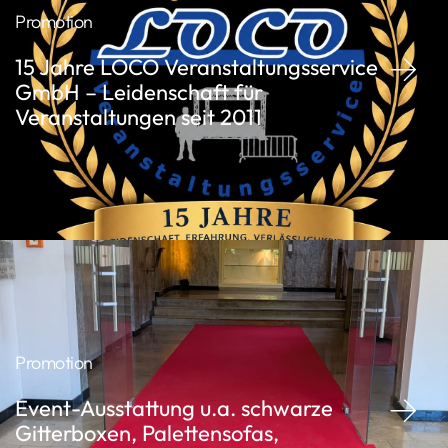
Promotion
15 Jahre LOCO Veranstaltungsservice
GmbH – Leidenschaft für
Veranstaltungen seit 2011
Promotion
Event-Ausstattung u.a. schwarze
Gitterboxen, Palettensofas,