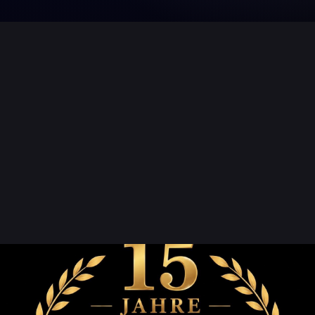
Konzert von KISS in Stuttgart
Für das Konzert am 28.06.2022 von KISS in der Hanns-
Martin-Schleyer-Halle in Stuttgart lieferten wir unserer
Stagebarrier
. Darunter waren ebenfalls flexible Ecken,
Vario-Elemente sowie auch Notausgang-Gates .