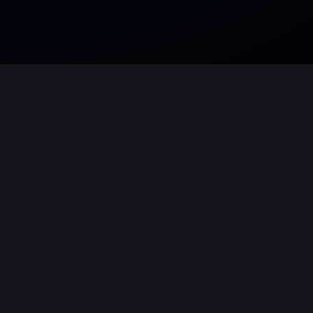
Wir lieferten für das Konzert von Gian
Kongresszentrum Liederhalle
Event-E
Zum Einsatz kamen
LOCO Stagebarri
genannt) sowie Personenvereinzelun
genannt) und Mannesmanngitter.
Die LOCO Stagebarrier wurden vor de
FOH aufgebaut.