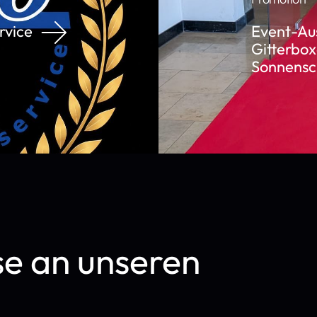
rvice
Event-Aus
Gitterbox
Sonnensch
se an unseren