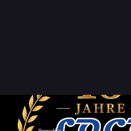
Der Einlass wurde mittels Einlassschl
Weitere Mannesmanngitter wurden fü
Stands eingesetzt.
Wir liefern auch
Kabelbrücken
für die
www.LOCO-VS.de
Tel.: 07152 764 691 0
Promotion