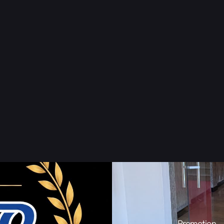
eusen und
Mannesmanngitter
gebaut.
r die Absicherung des Merchandise-
 sichere Kabelführung.
Promotion