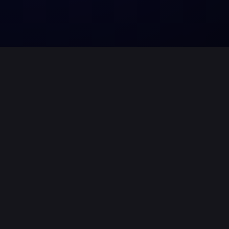
Gabelstaplerfahrer Ausb
von
Kay Swoboda
Gabelstaplerfahrer – Schu
Gabelstaplerscheines
Ausbildung von Flurförderzeug
DGUV k