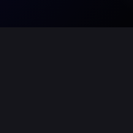
ildung
lung für den Erwerb des
onforme Bedienerschulungen.