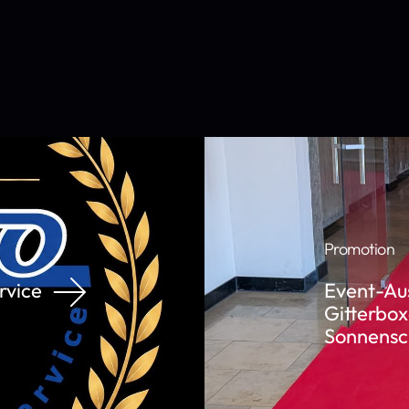
Promotion
rvice
Event-Aus
Gitterbox
Sonnensch