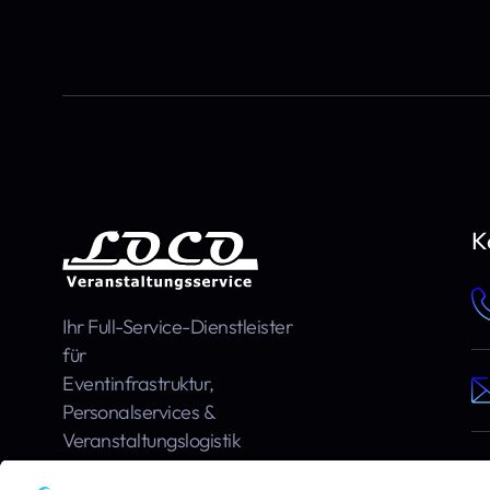
K
Ihr Full-Service-Dienstleister
für
Event­infra­struktur,
Personal­services &
Veranstaltungs­logistik