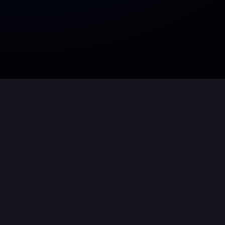
Einblicke in die Arbeit u
Eine Veranstaltung folgt der Nächsten
Stagehands, Gabelstaplerfahrer und 
Ludwigsburg
,
Sindelfingen
,
Karlsruhe
.
Dabei bauen wir Veranstaltungstechn