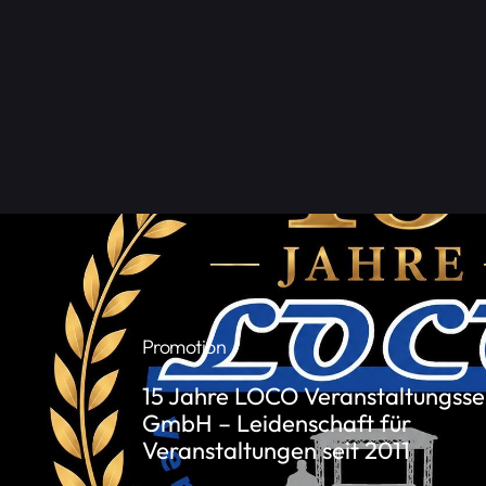
Hallenbestuhlung,
Absperrgitter
und
E
www.LOCO-VS.de
Promotion
15 Jahre LOCO Veranstaltungsse
GmbH – Leidenschaft für
Veranstaltungen seit 2011