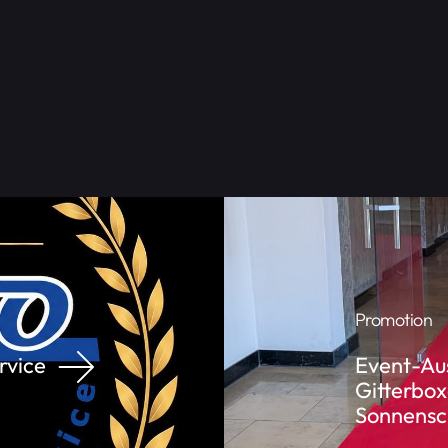
ventmöbel
.
Promotion
rvice
Event-Aus
Gitterbox
Sonnensch