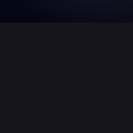
Unsere Produktionscrew unterwegs in
Süddeutschland
LOCO Stagebarrier und unsere
Produktionscrew
(Stagehands) im Glaspalast Sindelfingen und
Daimlerwerk in Sindelfingen. Wir liefern LOCO
Mobilzaun nach Vilshofen. Eine weitere Crew ist in
Gomadingen bei einer Industrieveranstaltung, sowie im
Wizemann in Stuttgart tätig.