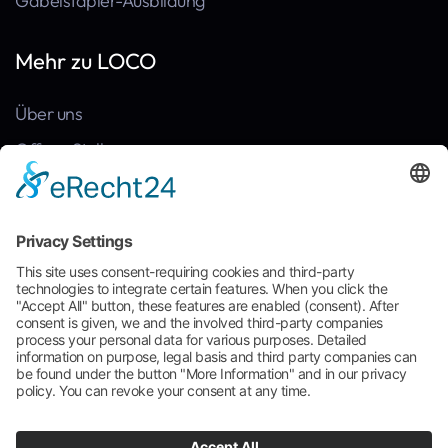
Gabelstapler-Ausbildung
Mehr zu LOCO
Über uns
Offene Stellen
Kontakt
News
Referenzen
Häufige Fragen
Broschüre zum Download
Cookie-Einstellungen
AGB