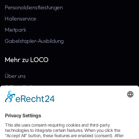
Personaldienstleistungen
Hallenservice
Mietpark
Gabelstapler-Ausbildung
Mehr zu LOCO
Über uns
Offene Stellen
Kontakt
News
Referenzen
Häufige Fragen