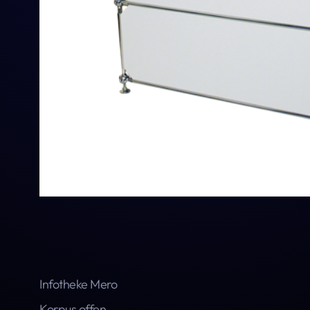
Infotheke Mero
Korpus offen