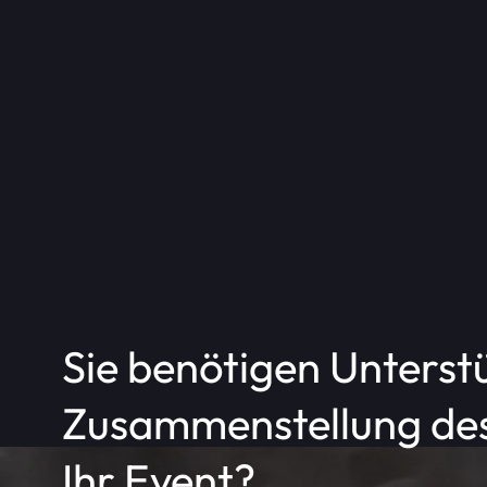
Loungehocker, schwarz 
Für Indoor-Veranstaltungen, Even
Loungehocker - Tischpl
Edelstahlablage
Sie benötigen Unterst
Zusammenstellung des
Ihr Event?