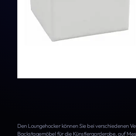
Den Loungehocker können Sie bei verschiedenen Ver
Backstagemöbel für die Künstlergarderobe, auf Mes