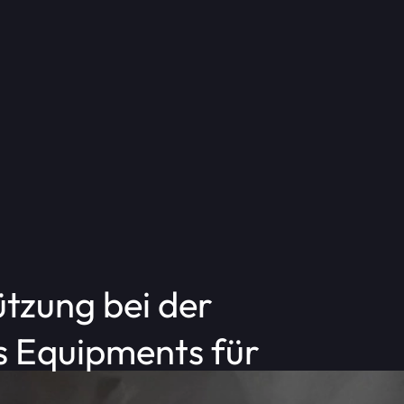
(Würfel)
ts und Messen
atte
ützung bei der
 Equipments für