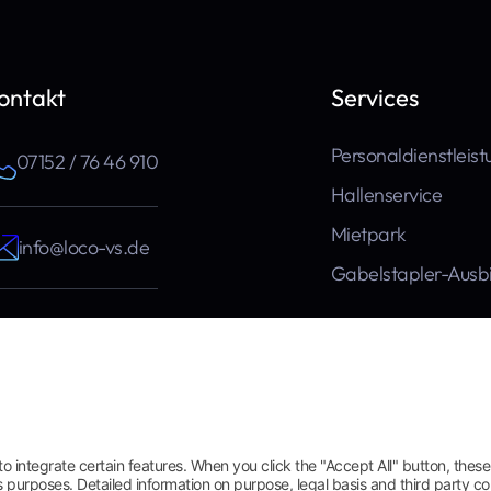
ontakt
Services
Personaldienstleis
07152 / 76 46 910
Hallenservice
Mietpark
info@loco-vs.de
Gabelstapler-Ausb
Liebigstraße 8
71229 Leonberg