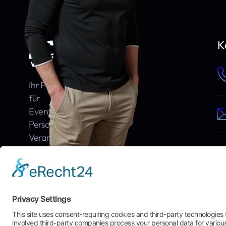
K
Ihr Full-Service-Dienstleister
für
Event­infra­struktur,
Personal­services &
Veranstaltungs­logistik