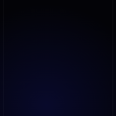
stornieren?
Wir planen die Schulungsmaßnahmen Wochen im
Voraus. Eine Stornierung ist daher nicht möglich.
Wird die jährliche Unterweisung zu
Flurförderzeugen regelmäßig angeboten?
Das hängt situativ davon ab, wie groß die
Nachfrage ist.